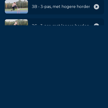
3B - 3-pas, met hogere horden
3C - 3-pas, met lagere horden, ruimere
3D - 3-pas, met hogere horden, ruimer
Stap 4
Start + Horde 1
4A - Acceleratie naar horde 1 vanuit 3-