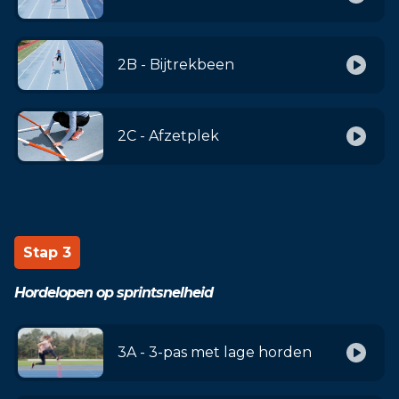
2B - Bijtrekbeen
2C - Afzetplek
Stap 3
Hordelopen op sprintsnelheid
3A - 3-pas met lage horden