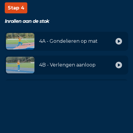
Stap 4
Inrollen aan de stok
4A - Gondelieren op mat
4B - Verlengen aanloop
4C - Inrollen niet-buigende stok
4D - Inrollen buigende stok