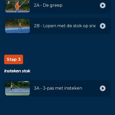
2A - De greep
2B - Lopen met de stok op snelheid
Stap 3
Insteken stok
3A - 3-pas met insteken