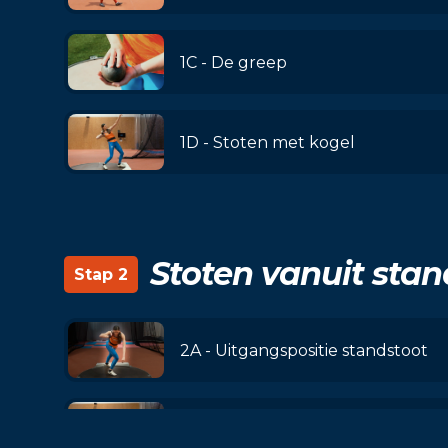
1C - De greep
1D - Stoten met kogel
Stoten vanuit stan
Stap 2
2A - Uitgangspositie standstoot
2B - Stoten vanuit stand