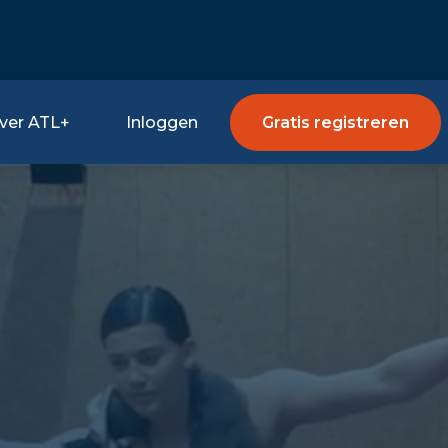
ver ATL+
Inloggen
Gratis registreren