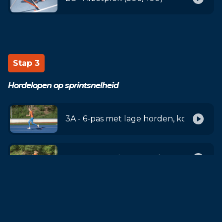
Stap 3
Hordelopen op sprintsnelheid
3A - 6-pas met lage horden, korte tuss
3B - Vast pasritme over langere tussena